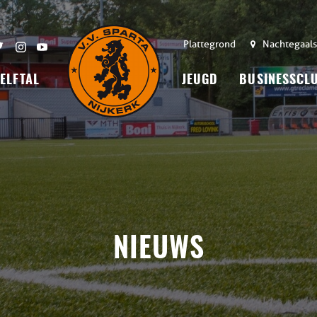
Plattegrond
Nachtegaals
 ELFTAL
JEUGD
BUSINESSCL
NIEUWS