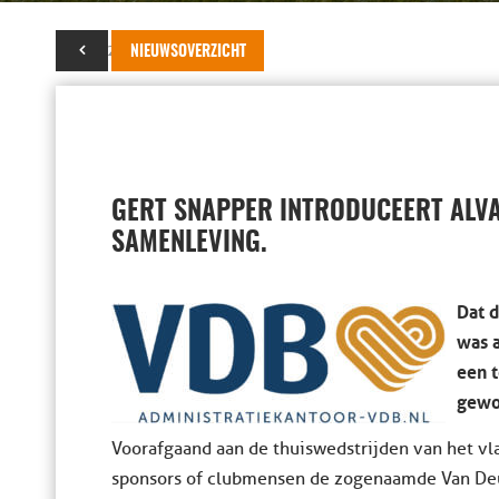
03 juni 2020
NIEUWSOVERZICHT
GERT SNAPPER INTRODUCEERT ALVA
SAMENLEVING.
Dat d
was a
een t
gewo
Voorafgaand aan de thuiswedstrijden van het v
sponsors of clubmensen de zogenaamde Van Deuv