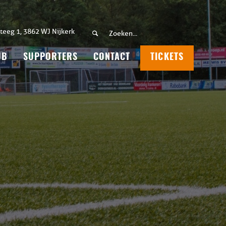
teeg 1, 3862 WJ Nijkerk
UB
SUPPORTERS
CONTACT
TICKETS