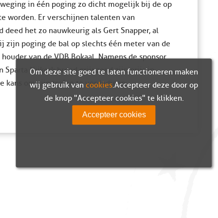
weging in één poging zo dicht mogelijk bij de op
te worden. Er verschijnen talenten van
d deed het zo nauwkeurig als Gert Snapper, al
ij zijn poging de bal op slechts één meter van de
n houder van de VDB Bokaal. Namens de sponsor
Sparta Nijkerk breed grijnzend zijn prijs in
Om deze site goed te laten functioneren maken
de kans om zijn trofee te verdedigen.
wij gebruik van
cookies
. Accepteer deze door op
de knop "Accepteer cookies" te klikken.
Accepteer cookies