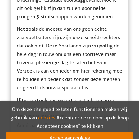
dit ook gelijk zijn dan zullen door beide
ploegen 3 strafschoppen worden genomen.
Net zoals de meeste van ons geen echte
zaalvoetballers zijn, zijn onze scheidsrechters
dat ook niet. Deze Spartanen zijn vrijwillig de
hele dag in touw om ons een sportieve maar
bovenal plezierige dag te laten beleven.
Verzoek is aan een ieder om hier rekening mee
te houden en bedenk dat zonder deze mensen
er geen Hutspotzaalspektakel is.
Uiteraard ook een woord van dank aan onze
GEVELRENOVATIE
trouwe hoofdsponsor
Om deze site goed te laten functioneren maken wij
ADMIRAAL EN KNEVEL
. Sind 2008 zijn Mark
gebruik van
cookies
. Accepteer deze door op de knop
Admiraal en Barend Knevel als sponsor
"Accepteer cookies" te klikken.
verbonden aan het Hutspotzaalspektakel. Een
Accepteer cookies