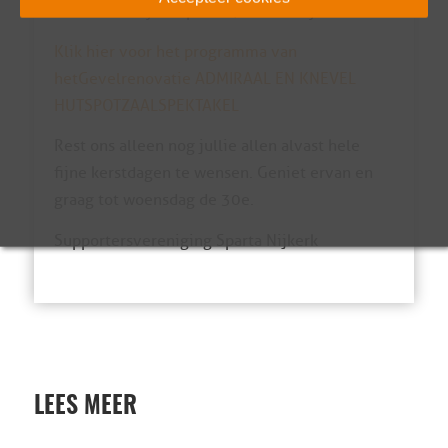
trouwe en loyale sponsor, klasse Boys !!
Klik hier voor het programma van
het Gevelrenovatie ADMIRAAL EN KNEVEL
HUTSPOTZAALSPEKTAKEL
Rest ons alleen nog jullie allen alvast hele
fijne kerstdagen te wensen. Geniet ervan en
graag tot woensdag de 30e.
Supportersvereniging Sparta Nijkerk
LEES MEER