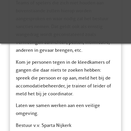
Teams of spelers die zich niet houden aan
bovenstaande zullen hierop worden
aangesproken en waar nodig zal het bestuur
sancties nemen. Dat geldt ook als ernstig
wangedrag wordt geconstateerd zoals
vernielingen aanrichten, pesten, intimidatie,
anderen in gevaar brengen, etc.
Kom je personen tegen in de kleedkamers of
gangen die daar niets te zoeken hebben:
spreek die persoon er op aan, meld het bij de
accomodatiebeheerder, je trainer of leider of
meld het bij je coordinator.
Laten we samen werken aan een veilige
omgeving.
Bestuur v.v. Sparta Nijkerk