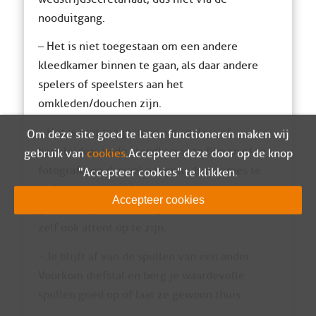
nooduitgang.
– Het is niet toegestaan om een andere
kleedkamer binnen te gaan, als daar andere
spelers of speelsters aan het
omkleden/douchen zijn.
– Het is niet toegestaan om spelers of
Om deze site goed te laten functioneren maken wij
begeleiders in de kleedkamer te filmen of te
gebruik van
cookies
. Accepteer deze door op de knop
fotograferen danwel om geluidsopnames te
"Accepteer cookies" te klikken.
maken van gesprekken die daar worden
Accepteer cookies
gevoerd. Spelers en begeleiders dienen hier
zelf ook attent op te zijn.
– Je blijft af van de spullen van een ander.
Voorkom diefstal en berg je waardevolle
spullen goed op of laat ze gewoon thuis.