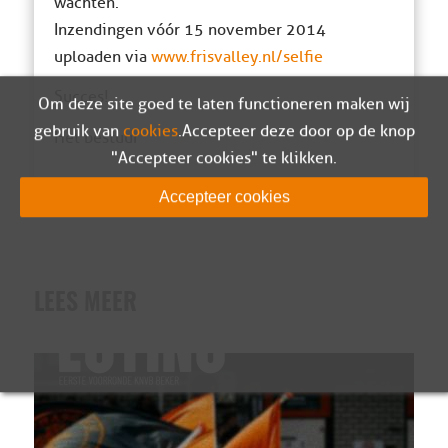
wachten.
Inzendingen vóór 15 november 2014
uploaden via
www.frisvalley.nl/selfie
Succes!
Om deze site goed te laten functioneren maken wij
gebruik van
cookies
. Accepteer deze door op de knop
Het bestuur
"Accepteer cookies" te klikken.
Accepteer cookies
LEES MEER