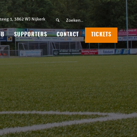
teeg 1, 3862 WJ Nijkerk
UB
SUPPORTERS
CONTACT
TICKETS