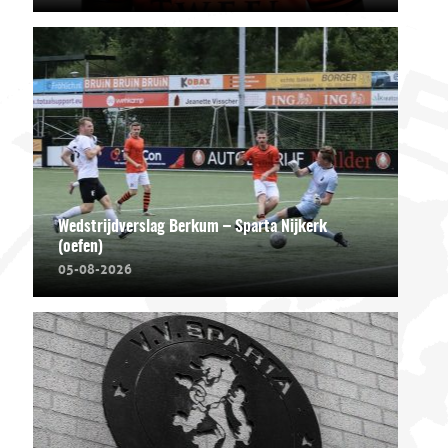
Wedstrijdverslag Berkum – Sparta Nijkerk
(oefen)
05-08-2026