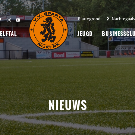
Plattegrond
Nachtegaals
 ELFTAL
JEUGD
BUSINESSCL
NIEUWS