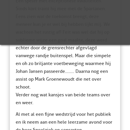
Een speler met exceptionele kwaliteiten.
Sinds kort traint hij mee met de Spartanen.
Eens zien wat de toekomst brengt, deze
meneer kun je er wel bij hebben lijkt mij. We
wachten het rustig af! Feit was wel dat hij op
sublieme wijze een goal maakte, deze werd
echter door de grensrechter afgevlagd
vanwege randje buitenspel. Maar die simpele
en oh zo briljante voetbeweging waarmee hij
Johan Jansen passeerde…….. Daarna nog een
assist op Mark Groenewoudt die net over
schoot.
Verder nog wat kansjes van beide teams over
en weer.
Al met al een fijne wedstrijd voor het publiek
en ik neem aan een hele leerzame avond voor