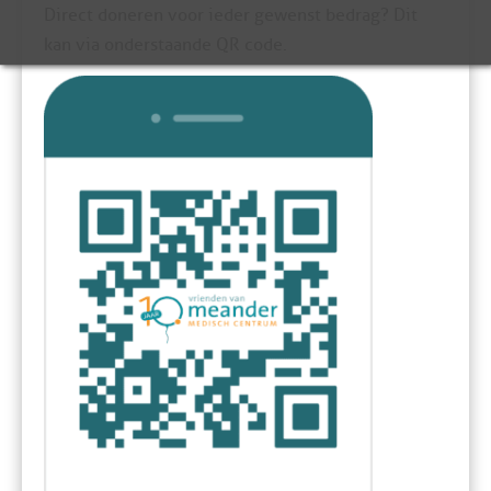
Direct doneren voor ieder gewenst bedrag? Dit
kan via onderstaande QR code.