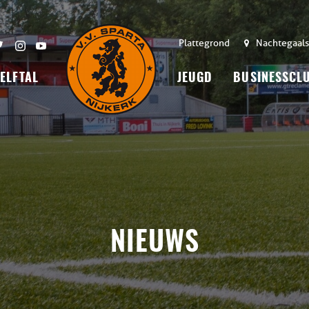
Plattegrond
Nachtegaals
 ELFTAL
JEUGD
BUSINESSCL
NIEUWS