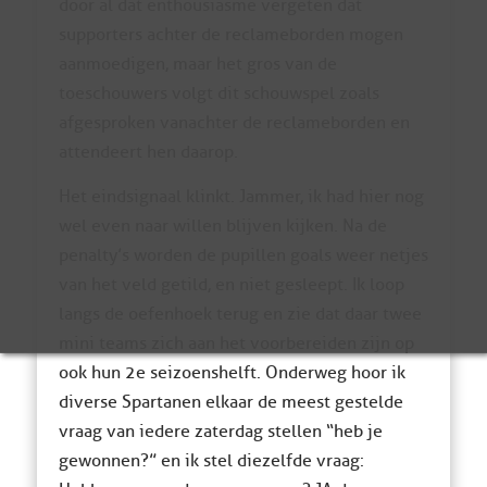
door al dat enthousiasme vergeten dat
supporters achter de reclameborden mogen
aanmoedigen, maar het gros van de
toeschouwers volgt dit schouwspel zoals
afgesproken vanachter de reclameborden en
attendeert hen daarop.
Het eindsignaal klinkt. Jammer, ik had hier nog
wel even naar willen blijven kijken. Na de
penalty’s worden de pupillen goals weer netjes
van het veld getild, en niet gesleept. Ik loop
langs de oefenhoek terug en zie dat daar twee
mini teams zich aan het voorbereiden zijn op
ook hun 2e seizoenshelft. Onderweg hoor ik
diverse Spartanen elkaar de meest gestelde
vraag van iedere zaterdag stellen “heb je
gewonnen?” en ik stel diezelfde vraag: