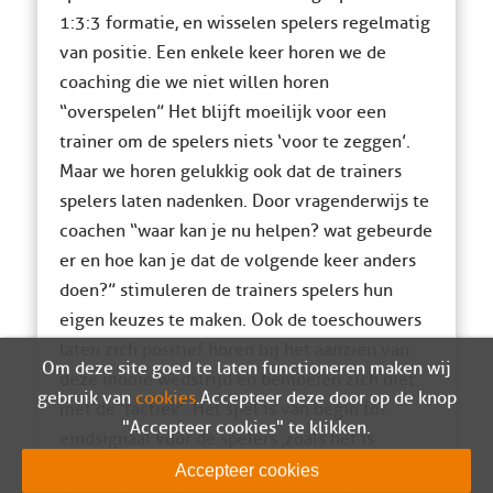
1:3:3 formatie, en wisselen spelers regelmatig
van positie. Een enkele keer horen we de
coaching die we niet willen horen
“overspelen” Het blijft moeilijk voor een
trainer om de spelers niets ‘voor te zeggen’.
Maar we horen gelukkig ook dat de trainers
spelers laten nadenken. Door vragenderwijs te
coachen “waar kan je nu helpen? wat gebeurde
er en hoe kan je dat de volgende keer anders
doen?” stimuleren de trainers spelers hun
eigen keuzes te maken. Ook de toeschouwers
laten zich positief horen bij het aanzien van
Om deze site goed te laten functioneren maken wij
deze mooie wedstrijd en bemoeien zich niet
gebruik van
cookies
. Accepteer deze door op de knop
met de ‘tactiek’. Het spel is van begin tot
"Accepteer cookies" te klikken.
eindsignaal voor de spelers ,zoals het is
bedoeld. Een klein plukje betrokken ouders is
Accepteer cookies