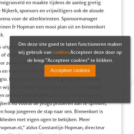
stgrasveld en maakte tijdens de aanleg gretig
jkerk, sponsors en vrijwilligers ook de aloude
arena voor de allerkleinsten. Sponsormanager
Heinen & Hopman een mooi plan uit en binnenkort
k.
Om deze site goed te laten functioneren maken
uitgegroeid tot een internationale specialist in
wij gebruik van
cookies
. Accepteer deze door op
t of drijft. Ook regionaal levert Heinen & Hopman
de knop "Accepteer cookies" te klikken.
r zowel zakelijke als particuliere klanten.
Accepteer cookies
n en voetbal in het bijzonder een warm hart
io. Natuurlijk vertellen wij graag wat wij doen
n wij een unieke kans bieden om bij ons bedrijf
en om via onze bedrijfsschool uit te groeien tot
Nijkerk nu vooral de jeugd proberen aan te spreken,
en hoop jongeren de stap naar ons. Binnenkort is
jkheden met eigen ogen te bekijken. Meer
hopman.nl,” aldus Constantijn Hopman, directeur