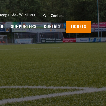
teeg 1, 3862 WJ Nijkerk
UB
SUPPORTERS
CONTACT
TICKETS