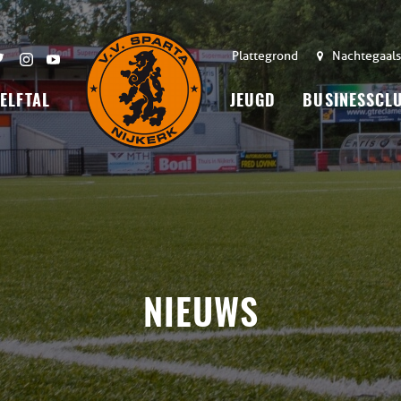
Plattegrond
Nachtegaals
 ELFTAL
JEUGD
BUSINESSCL
NIEUWS