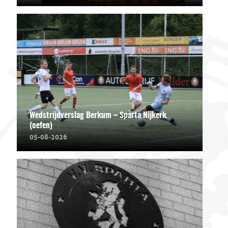
Wedstrijdverslag Berkum – Sparta Nijkerk
(oefen)
05-08-2026