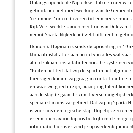
Onlangs opende de Nijkerkse club een nieuw kun
gebruik om met medewerking van de Gemeente Ni
‘oefenhoek’ om te toveren tot een heuse mini- 
Rijk Veer werkte samen met Eric van Dijk van 
neemt Sparta Nijkerk het veld officieel in gebrui
Heinen & Hopman is sinds de oprichting in 1965 
klimaatinstallaties aan boord van alles wat vaar
alle denkbare installatietechnische systemen voo
“Buiten het feit dat wij de sport in het algemee
toedragen komen wij graag in contact met de reg
en waar we goed in zijn, maar jong talent kunne
aan de slag te gaan. Er zijn diverse mogelijkhed
specialist in ons vakgebied. Dat wij bij Sparta 
is voor ons een logische stap. Hopelijk zetten e
er een open avond bij ons bedrijf om de mogeli
informatie hierover vind je op werkenbijheinen