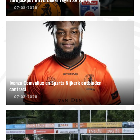
Eurojackpot KNVB Beker tegen SV Venray
07-08-2026
Ivenzo Comvalius en Sparta Nijkerk ontbinden
contract
07-08-2026