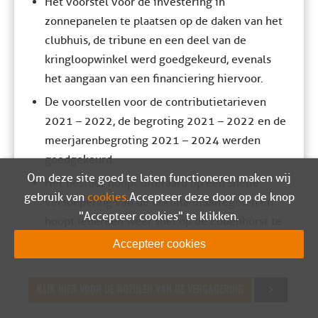
Het voorstel voor de investering in
zonnepanelen te plaatsen op de daken van het
clubhuis, de tribune en een deel van de
kringloopwinkel werd goedgekeurd, evenals
het aangaan van een financiering hiervoor.
De voorstellen voor de contributietarieven
2021 – 2022, de begroting 2021 – 2022 en de
meerjarenbegroting 2021 – 2024 werden
goedgekeurd.
Om deze site goed te laten functioneren maken wij
Het bestuur hoopt uiteraard op een snelle
gebruik van
cookies
. Accepteer deze door op de knop
versoepeling van de Corona-maatregelen en
"Accepteer cookies" te klikken.
hoopt iedereen weer snel op de Ebbenhorst te
mogen begroeten.
Accepteer cookies
KLIK HIER VOOR DE NOTULEN VAN DE VERGADERING