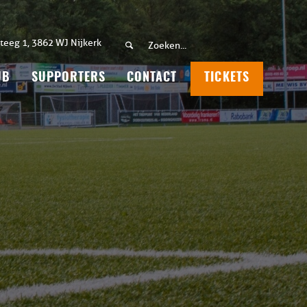
teeg 1, 3862 WJ Nijkerk
UB
SUPPORTERS
CONTACT
TICKETS