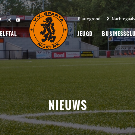
Plattegrond
Nachtegaals
 ELFTAL
JEUGD
BUSINESSCL
NIEUWS