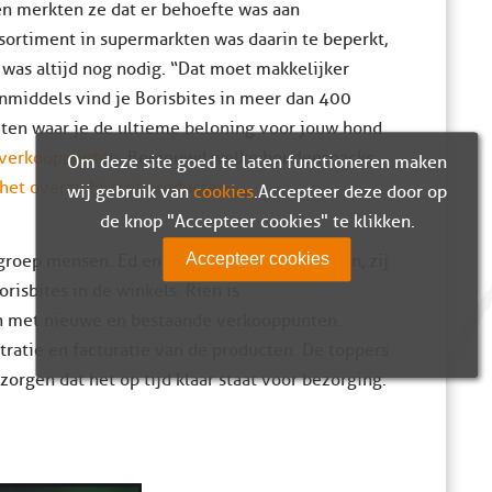
en merkten ze dat er behoefte was aan
sortiment in supermarkten was daarin te beperkt,
was altijd nog nodig. “Dat moet makkelijker
Inmiddels vind je Borisbites in meer dan 400
eten waar je de ultieme beloning voor jouw hond
e verkooppunten
. Benieuwd welke hondensnacks
Om deze site goed te laten functioneren maken
 het overzicht met producten
wij gebruik van
cookies
. Accepteer deze door op
de knop "Accepteer cookies" te klikken.
Accepteer cookies
groep mensen. Ed en Bertha zijn de eigenaren, zij
isbites in de winkels. Rien is
en met nieuwe en bestaande verkooppunten.
ratie en facturatie van de producten. De toppers
orgen dat het op tijd klaar staat voor bezorging.