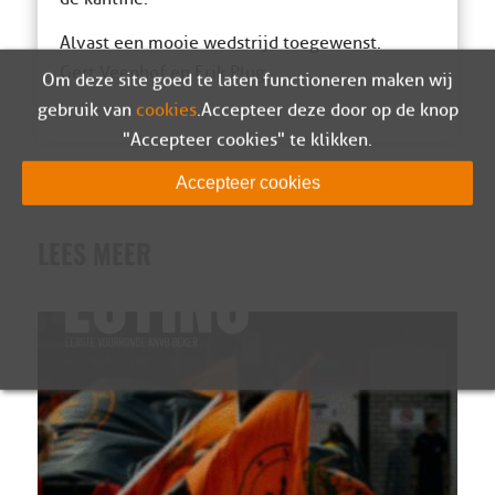
Alvast een mooie wedstrijd toegewenst.
Gert Veenhof en Erik Plug
Om deze site goed te laten functioneren maken wij
gebruik van
cookies
. Accepteer deze door op de knop
"Accepteer cookies" te klikken.
Accepteer cookies
LEES MEER