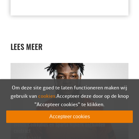
LEES MEER
Om deze site goed te laten functioneren maken wij
gebruik van
cookies
. Accepteer deze door op de knop
"Accepteer cookies" te klikken.
Accepteer cookies
Ivenzo Comvalius en Sparta Nijkerk ontbinden
contract
07-08-2026