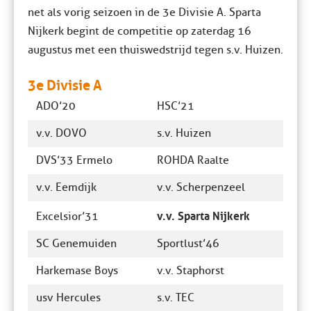
net als vorig seizoen in de 3e Divisie A. Sparta
Nijkerk begint de competitie op zaterdag 16
augustus met een thuiswedstrijd tegen s.v. Huizen.
3e Divisie A
ADO’20
HSC’21
v.v. DOVO
s.v. Huizen
DVS’33 Ermelo
ROHDA Raalte
v.v. Eemdijk
v.v. Scherpenzeel
v.v. Sparta Nijkerk
Excelsior’31
SC Genemuiden
Sportlust’46
Harkemase Boys
v.v. Staphorst
usv Hercules
s.v. TEC