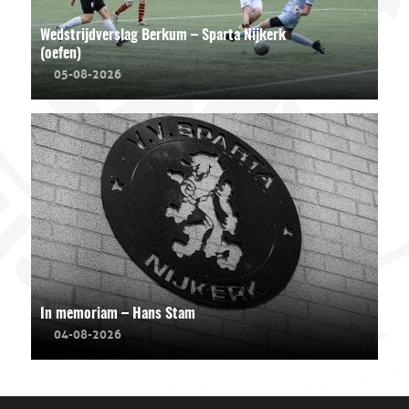
Wedstrijdverslag Berkum – Sparta Nijkerk
(oefen)
05-08-2026
In memoriam – Hans Stam
04-08-2026