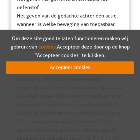
oefenstof.
Het geven van de gedachte achter een actie;
wanneer is welke beweging van toepasbaar
Het creëren van interactie met de kinderen.
Om deze site goed te laten functioneren maken wij
Het trainen op motorische en coördinatie
gebruik van
cookies
. Accepteer deze door op de knop
eigenschappen.
"Accepteer cookies" te klikken.
Opzet en kosten
Accepteer cookies
Per seizoen komen er vier blokken van 10
trainingen, waarvoor geïnteresseerde
jeugdleden zich kunnen inschrijven. Starten na
aanvang van een blok is niet mogelijk, er moet
dan gewacht worden tot een volgend blok. De
kosten, per blok van tien trainingen, bedragen
€ 27,– voor spelers uit selectieteams. Voor
spelers uit de overige teams (breedtesport)
geldt een gereduceerd tarief van € 19,50. Dit