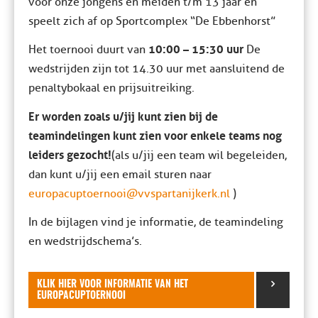
voor onze jongens en meiden t/m 13 jaar en
speelt zich af op Sportcomplex “De Ebbenhorst”
10:00 – 15:30 uur
Het toernooi duurt van
De
wedstrijden zijn tot 14.30 uur met aansluitend de
penaltybokaal en prijsuitreiking.
Er worden zoals u/jij kunt zien bij de
teamindelingen kunt zien voor enkele teams nog
leiders gezocht!
(als u/jij een team wil begeleiden,
dan kunt u/jij een email sturen naar
europacuptoernooi@vvspartanijkerk.nl
)
In de bijlagen vind je informatie, de teamindeling
en wedstrijdschema’s.
KLIK HIER VOOR INFORMATIE VAN HET
EUROPACUPTOERNOOI