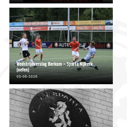
Wedstrijdverslag Berkum – Sparta Nijkerk
(oefen)
05-08-2026