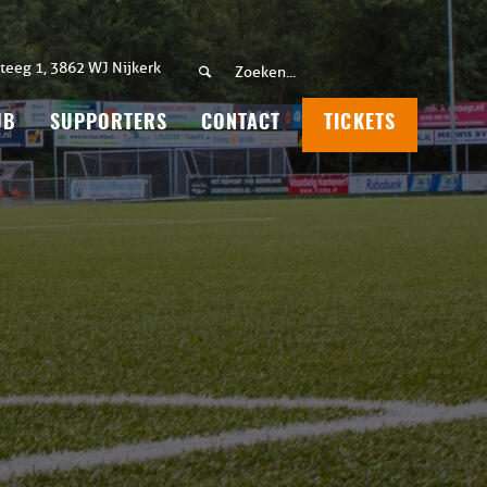
teeg 1, 3862 WJ Nijkerk
UB
SUPPORTERS
CONTACT
TICKETS