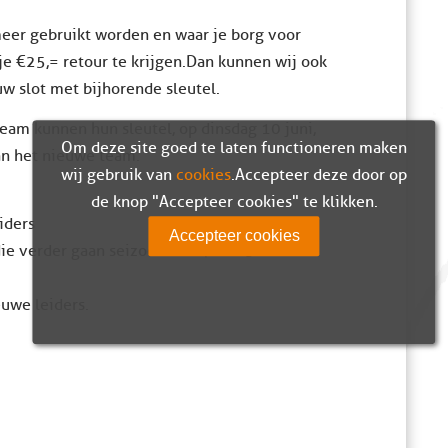
meer gebruikt worden en waar je borg voor
e €25,= retour te krijgen. Dan kunnen wij ook
w slot met bijhorende sleutel.
am kunnen hun sleutel, op dinsdag 10 juni,
Om deze site goed te laten functioneren maken
an het nieuwe team.
wij gebruik van
cookies
. Accepteer deze door op
de knop "Accepteer cookies" te klikken.
iders
Accepteer cookies
s die verder gaan seizoen 2014-2015
euwe leiders.