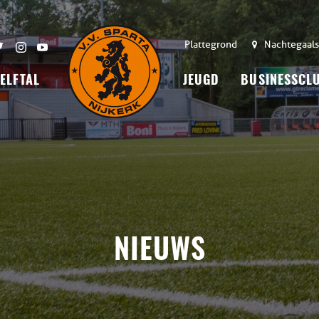
Plattegrond
Nachtegaals
 ELFTAL
JEUGD
BUSINESSCL
NIEUWS