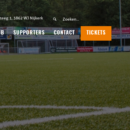
teeg 1, 3862 WJ Nijkerk
UB
SUPPORTERS
CONTACT
TICKETS