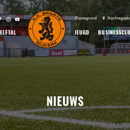
Plattegrond
Nachtegaals
 ELFTAL
JEUGD
BUSINESSCL
NIEUWS