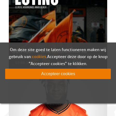
Om deze site goed te laten functioneren maken wij
Sparta Nijkerk in eerste kwalificatieronde van
gebruik van
cookies
. Accepteer deze door op de knop
de Eurojackpot KNVB Beker tegen SV Venray
07-08-2026
"Accepteer cookies" te klikken.
Accepteer cookies