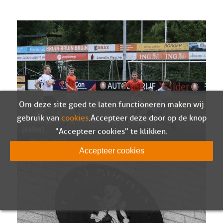
Om deze site goed te laten functioneren maken wij
gebruik van
cookies
. Accepteer deze door op de knop
Wedstrijdverslag Berkum – Sparta Nijkerk
(oefen)
"Accepteer cookies" te klikken.
05-08-2026
Accepteer cookies