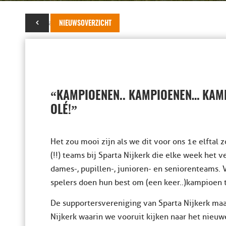
17 januari 2017
NIEUWSOVERZICHT
“
KAMPIOENEN.. KAMPIOENEN… KAMP
”
OLÉ!
Het zou mooi zijn als we dit voor ons 1e elftal
(!!) teams bij Sparta Nijkerk die elke week het 
dames-, pupillen-, junioren- en seniorenteams. Va
spelers doen hun best om (een keer..)kampioen 
De supportersvereniging van Sparta Nijkerk maak
Nijkerk waarin we vooruit kijken naar het nieu