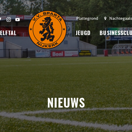
Plattegrond
Nachtegaals
 ELFTAL
JEUGD
BUSINESSCL
NIEUWS