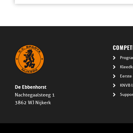
COMPETI
Progra
Kleedk
Eerste 
De Ebbenhorst
KNVB l
Suppor
Nachtegaalsteeg 1
3862 WJ Nijkerk