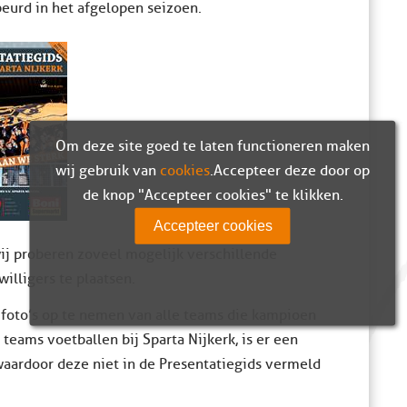
beurd in het afgelopen seizoen.
Om deze site goed te laten functioneren maken
wij gebruik van
cookies
. Accepteer deze door op
de knop "Accepteer cookies" te klikken.
Accepteer cookies
 wij proberen zoveel mogelijk verschillende
illigers te plaatsen.
 foto’s op te nemen van alle teams die kampioen
teams voetballen bij Sparta Nijkerk, is er een
aardoor deze niet in de Presentatiegids vermeld