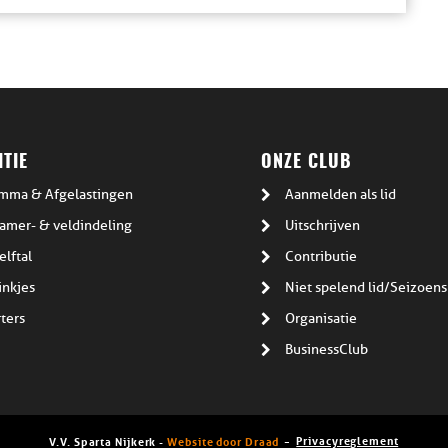
TIE
ONZE CLUB
mma & Afgelastingen
Aanmelden als lid
amer- & veldindeling
Uitschrijven
elftal
Contributie
inkjes
Niet spelend lid/Seizoens
ters
Organisatie
BusinessClub
Privacyreglement
V.V. Sparta Nijkerk -
Website door Draad