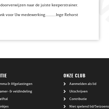
doorverwijzen naar de juiste keeperstrainer.
dank voor Uw medewerking………..Inge Rehorst
TIE
ONZE CLUB
mma & Afgelastingen
Aanmelden als lid
amer- & veldindeling
Uitschrijven
elftal
Contributie
inkjes
Niet spelend lid/Seizoens