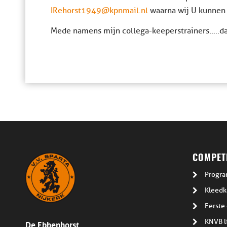
IRehorst1949@kpnmail.nl
waarna wij U kunnen 
Mede namens mijn collega-keeperstrainers…..
COMPETI
Progra
Kleedk
Eerste 
De Ebbenhorst
KNVB l