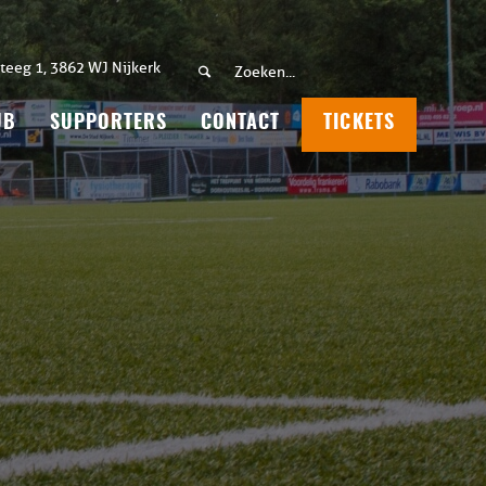
teeg 1, 3862 WJ Nijkerk
UB
SUPPORTERS
CONTACT
TICKETS