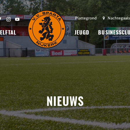
Plattegrond
Nachtegaals
 ELFTAL
JEUGD
BUSINESSCL
NIEUWS