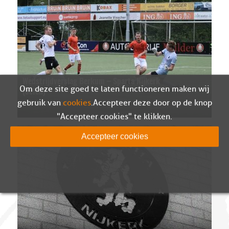
Wedstrijdverslag Berkum – Sparta Nijkerk
Om deze site goed te laten functioneren maken wij
(oefen)
05-08-2026
gebruik van
cookies
. Accepteer deze door op de knop
"Accepteer cookies" te klikken.
Accepteer cookies