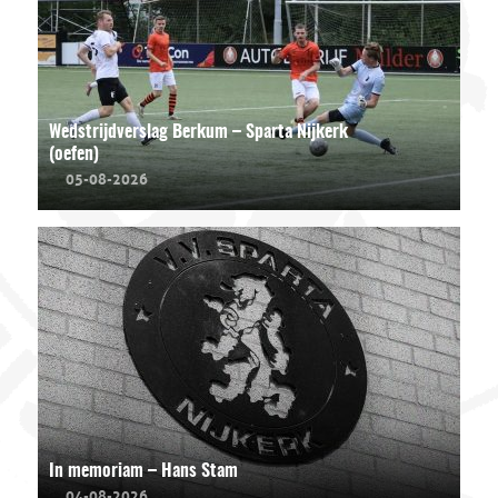
Wedstrijdverslag Berkum – Sparta Nijkerk
(oefen)
05-08-2026
In memoriam – Hans Stam
04-08-2026