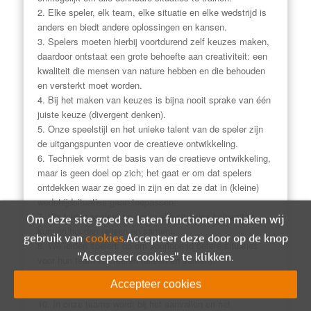
2. Elke speler, elk team, elke situatie en elke wedstrijd is
anders en biedt andere oplossingen en kansen.
3. Spelers moeten hierbij voortdurend zelf keuzes maken,
daardoor ontstaat een grote behoefte aan creativiteit: een
kwaliteit die mensen van nature hebben en die behouden
en versterkt moet worden.
4. Bij het maken van keuzes is bijna nooit sprake van één
juiste keuze (divergent denken).
5. Onze speelstijl en het unieke talent van de speler zijn
de uitgangspunten voor de creatieve ontwikkeling.
6. Techniek vormt de basis van de creatieve ontwikkeling,
maar is geen doel op zich; het gaat er om dat spelers
ontdekken waar ze goed in zijn en dat ze dat in (kleine)
wedstrijdsituaties gaan toepassen.
7. We leiden spelers op om in alle situaties balbezit te
Om deze site goed te laten functioneren maken wij
kunnen houden (alleen en samen).
gebruik van
cookies
. Accepteer deze door op de knop
8. We leiden spelers op om doorlopend betere situaties
"Accepteer cookies" te klikken.
voor hun team te creëren (alleen en samen).
9. We leiden spelers op om scoringskansen te creëren en
Accepteer cookies
om te scoren (alleen en samen).
10. In onze teams wordt bij het aanvallen en het