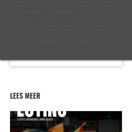
verdedigen voortdurend initiatief genomen met en zonder
bal, hiervoor hebben we spelers nodig met zelfvertrouwen
en lef. Trainers moeten over geduld en
incasseringsvermogen beschikken.
11. Als we de bal niet meer hebben dan willen we deze
(indien mogelijk) zo snel mogelijk weer terug
namens de Jeugdopleiding vv Sparta Nijkerk
Rob Rutten
LEES MEER