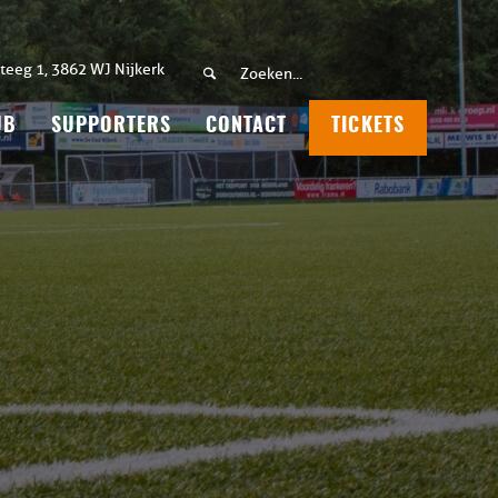
teeg 1, 3862 WJ Nijkerk
UB
SUPPORTERS
CONTACT
TICKETS