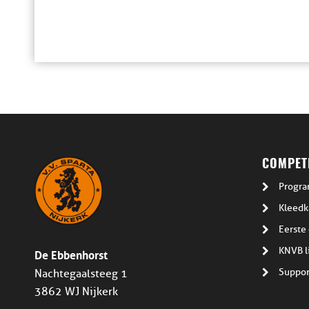
COMPETI
Progra
Kleedk
Eerste 
De Ebbenhorst
KNVB l
Suppor
Nachtegaalsteeg 1
3862 WJ Nijkerk