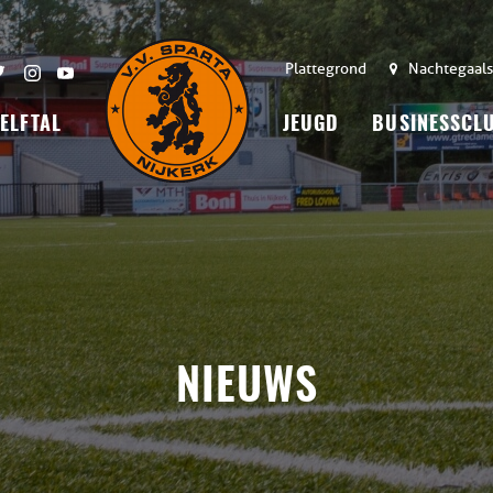
Plattegrond
Nachtegaals
 ELFTAL
JEUGD
BUSINESSCL
NIEUWS