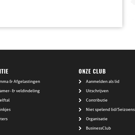
TIE
ONZE CLUB
mma & Afgelastingen
Aanmelden als lid
amer- & veldindeling
Uitschrijven
elftal
Contributie
inkjes
Niet spelend lid/Seizoens
ters
Organisatie
BusinessClub