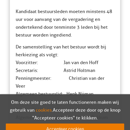
Kandidaat bestuursleden moeten minstens 48
uur voor aanvang van de vergadering en
ondertekend door tenminste 3 leden bij het
bestuur worden ingediend.
De samenstelling van het bestuur wordt bij
herkiezing als volgt:
Voorzitter: Jan van den Hoff
Secretaris: Astrid Holtman
Penningmeester: Christian van der
Veer
Algemeen bestuurslid: Henk Nijman
Algemeen bestuurslid: Yvonne Boer
Om deze site goed te laten functioneren maken wij
(ledenadministratie)
gebruik van
cookies
. Accepteer deze door op de knop
Algemeen bestuurslid: Jan van Bekkum
"Accepteer cookies" te klikken.
Algemeen bestuurslid: Andre Knevel
Accepteer cookies