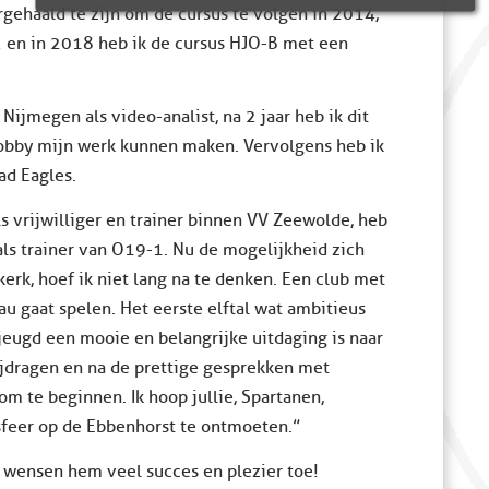
gehaald te zijn om de cursus te volgen in 2014,
C2 en in 2018 heb ik de cursus HJO-B met een
Nijmegen als video-analist, na 2 jaar heb ik dit
hobby mijn werk kunnen maken. Vervolgens heb ik
ad Eagles.
ls vrijwilliger en trainer binnen VV Zeewolde, heb
als trainer van O19-1. Nu de mogelijkheid zich
erk, hoef ik niet lang na te denken. Een club met
 gaat spelen. Het eerste elftal wat ambitieus
 jeugd een mooie en belangrijke uitdaging is naar
bijdragen en na de prettige gesprekken met
m te beginnen. Ik hoop jullie, Spartanen,
feer op de Ebbenhorst te ontmoeten.”
n wensen hem veel succes en plezier toe!