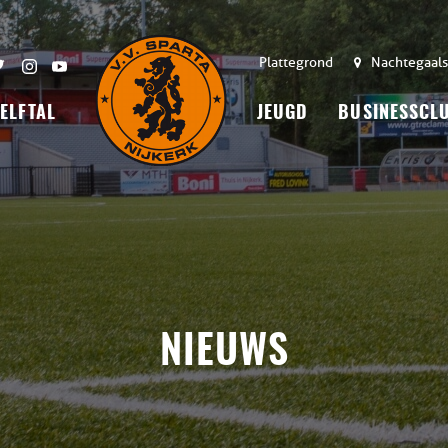
Plattegrond
Nachtegaals
 ELFTAL
JEUGD
BUSINESSCL
NIEUWS