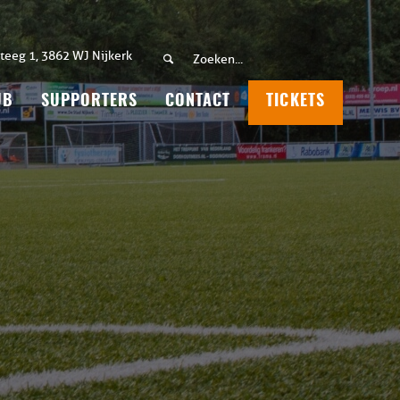
teeg 1, 3862 WJ Nijkerk
UB
SUPPORTERS
CONTACT
TICKETS