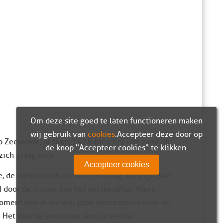
Om deze site goed te laten functioneren maken
wij gebruik van
cookies
. Accepteer deze door op
p Zeewolde, al sinds 1978 toen het nog zand en
de knop "Accepteer cookies" te klikken.
 zich graag voor:
Accepteer cookies
 de voetbalclub net over de brug. Tot mijn 30e
door de trainer van het eerste elftal, Harry
moment ben ik me ook gaan interesseren voor de
 Het duurde even voor ik mijn eerste