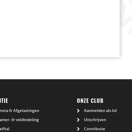
TIE
ONZE CLUB
mma & Afgelastingen
Aanmelden als lid
amer- & veldindeling
Uitschrijven
elftal
Contributie