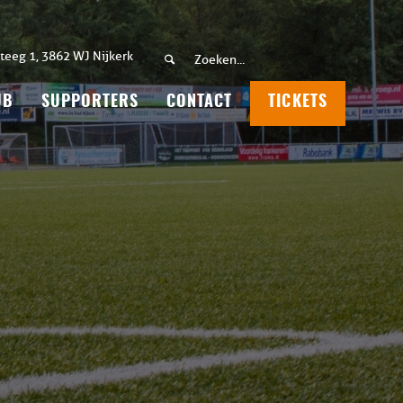
teeg 1, 3862 WJ Nijkerk
UB
SUPPORTERS
CONTACT
TICKETS