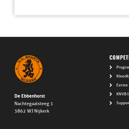
COMPETI
Progra
Kleedk
Eerste 
De Ebbenhorst
KNVB l
Suppor
Nachtegaalsteeg 1
3862 WJ Nijkerk