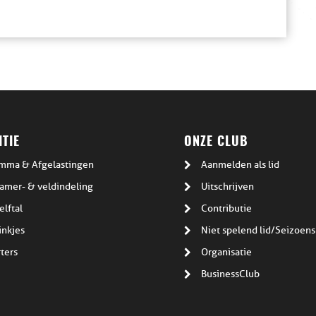
TIE
ONZE CLUB
mma & Afgelastingen
Aanmelden als lid
amer- & veldindeling
Uitschrijven
elftal
Contributie
inkjes
Niet spelend lid/Seizoens
ters
Organisatie
BusinessClub