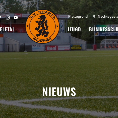
Plattegrond
Nachtegaals
 ELFTAL
JEUGD
BUSINESSCL
NIEUWS