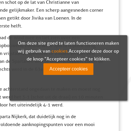
en schot op de lat van Christianne van
nde gelijkmaker. Een scherp aangesneden corner
en getikt door Jivika van Loenen. In de
ste helft.
had de wind mee en liet zien over een
Om deze site goed te laten functioneren maken
 opbouwend voetbal werd Sparta Nijkerk terug
wij gebruik van
cookies
. Accepteer deze door op
n vrijstaande speelster te vinden en met een
de knop "Accepteer cookies" te klikken.
 van de Spartanen wist te onderscheppen, kwam de
rechts werd in de 63e minuut subtiel langs de
Accepteer cookies
ze achterstand ongedaan te maken en moest nog
 werd het 3-1 (schot uit de draai) en 10 minuten
oor het uiteindelijk 4-1 werd.
rta Nijkerk, dat duidelijk nog in de
r voldoende aanknopingspunten voor een mooi