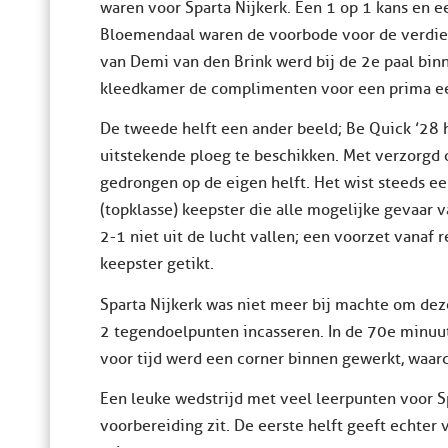
waren voor Sparta Nijkerk. Een 1 op 1 kans en e
Bloemendaal waren de voorbode voor de verdie
van Demi van den Brink werd bij de 2e paal binn
kleedkamer de complimenten voor een prima eer
De tweede helft een ander beeld; Be Quick ’28 
uitstekende ploeg te beschikken. Met verzorgd
gedrongen op de eigen helft. Het wist steeds ee
(topklasse) keepster die alle mogelijke gevaar
2-1 niet uit de lucht vallen; een voorzet vanaf 
keepster getikt.
Sparta Nijkerk was niet meer bij machte om de
2 tegendoelpunten incasseren. In de 70e minuut
voor tijd werd een corner binnen gewerkt, waard
Een leuke wedstrijd met veel leerpunten voor Spa
voorbereiding zit. De eerste helft geeft echte