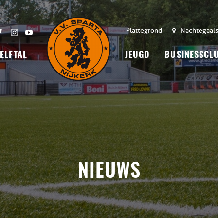
Plattegrond
Nachtegaals
 ELFTAL
JEUGD
BUSINESSCL
NIEUWS