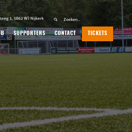
teeg 1, 3862 WJ Nijkerk
UB
SUPPORTERS
CONTACT
TICKETS