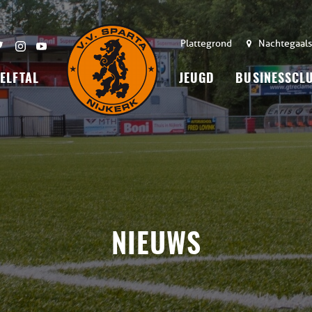
Plattegrond
Nachtegaals
 ELFTAL
JEUGD
BUSINESSCL
NIEUWS