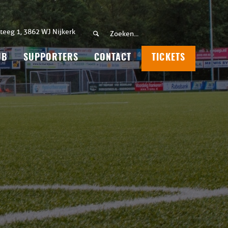
teeg 1, 3862 WJ Nijkerk
UB
SUPPORTERS
CONTACT
TICKETS