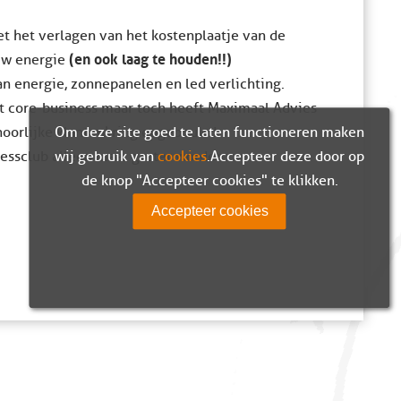
t het verlagen van het kostenplaatje van de
(en ook laag te houden!!)
uw energie
an energie, zonnepanelen en led verlichting.
ct core-business maar toch heeft Maximaal Advies
hoorlijke klantenkring opgebouwd.
Om deze site goed te laten functioneren maken
inessclub alleen maar groter worden.
wij gebruik van
cookies
. Accepteer deze door op
de knop "Accepteer cookies" te klikken.
Accepteer cookies