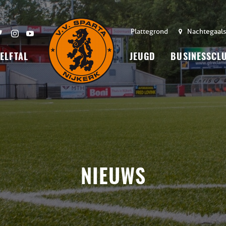
Plattegrond
Nachtegaals
 ELFTAL
JEUGD
BUSINESSCL
NIEUWS