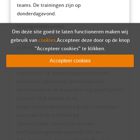
teams. De trainingen zijn op
donderdagavond.
Vrijdagavondvoetbal
Om deze site goed te laten functioneren maken wij
Het steeds populairder wordende 7×7 (op een
gebruik van
cookies
. Accepteer deze door op de knop
halfveld) voetbal is het ideale
"Accepteer cookies" te klikken.
aanbod voor voetbalsters die op een gezellige
Accepteer cookies
en recreatieve manier willen
voetballen. Op donderdagavond fanatiek
trainen en regelmatig op vrijdagavond
een toernooi in de buurt met veel gezelligheid
achteraf. Ook bestaat er de
mogelijkheid om met een groep vriendinnen
een team in te schrijven bij
Sparta Nijkerk. Hierbij zijn er twee
leeftijdscategorieën namelijk 18+ en