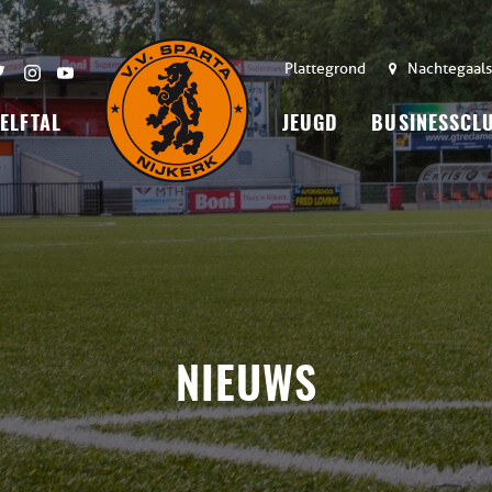
Plattegrond
Nachtegaals
 ELFTAL
JEUGD
BUSINESSCL
NIEUWS