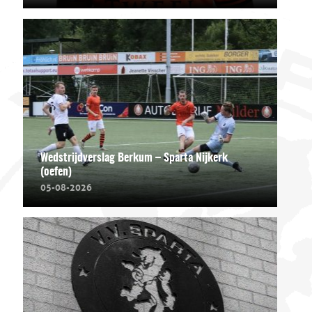
Wedstrijdverslag Berkum – Sparta Nijkerk
(oefen)
05-08-2026