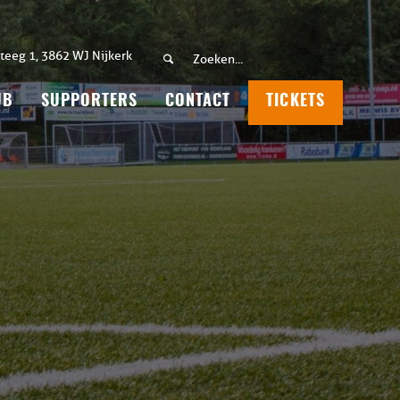
teeg 1, 3862 WJ Nijkerk
UB
SUPPORTERS
CONTACT
TICKETS