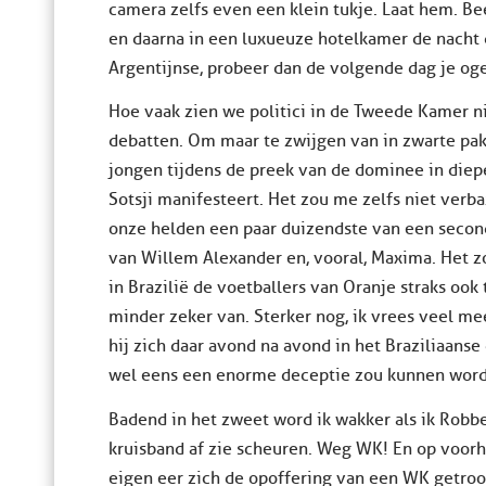
camera zelfs even een klein tukje. Laat hem. B
en daarna in een luxueuze hotelkamer de nach
Argentijnse, probeer dan de volgende dag je og
Hoe vaak zien we politici in de Tweede Kamer n
debatten. Om maar te zwijgen van in zwarte pak
jongen tijdens de preek van de dominee in diepe 
Sotsji manifesteert. Het zou me zelfs niet verb
onze helden een paar duizendste van een secon
van Willem Alexander en, vooral, Maxima. Het z
in Brazilië de voetballers van Oranje straks ook
minder zeker van. Sterker nog, ik vrees veel m
hij zich daar avond na avond in het Braziliaans
wel eens een enorme deceptie zou kunnen word
Badend in het zweet word ik wakker als ik Robbe
kruisband af zie scheuren. Weg WK! En op voorha
eigen eer zich de opoffering van een WK getroo