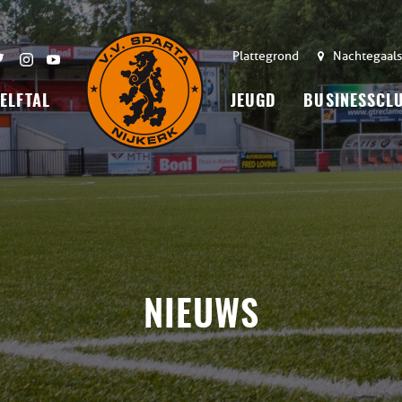
Plattegrond
Nachtegaals
 ELFTAL
JEUGD
BUSINESSCL
NIEUWS