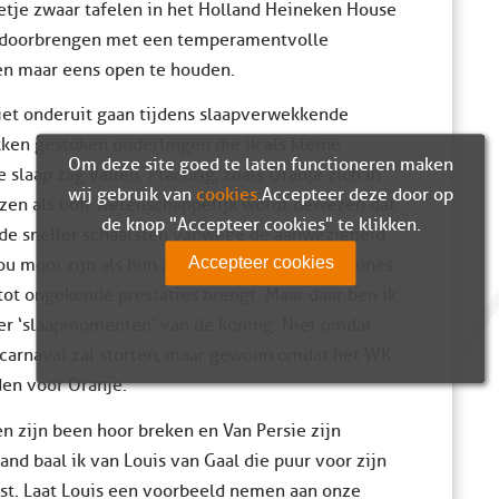
eetje zwaar tafelen in het Holland Heineken House
t doorbrengen met een temperamentvolle
en maar eens open te houden.
iet onderuit gaan tijdens slaapverwekkende
ken gestoken ouderlingen die ik als kleine
Om deze site goed te laten functioneren maken
slaap zag vallen. Prachtig, zoals Oranje zich in
wij gebruik van
cookies
. Accepteer deze door op
azen als ooit wetenschappelijk wordt bewezen dat
de knop "Accepteer cookies" te klikken.
de sneller schaatsten vanwege de aanwezigheid
Accepteer cookies
ou mooi zijn als hun aanwezigheid op de tribunes
 tot ongekende prestaties brengt. Maar daar ben ik
eer ‘slaapmomenten’ van de koning. Niet omdat
e carnaval zal storten, maar gewoon omdat het WK
en voor Oranje.
n zijn been hoor breken en Van Persie zijn
nd baal ik van Louis van Gaal die puur voor zijn
st. Laat Louis een voorbeeld nemen aan onze