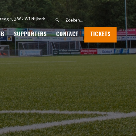
teeg 1, 3862 WJ Nijkerk
UB
SUPPORTERS
CONTACT
TICKETS