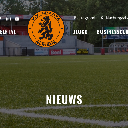
Plattegrond
Nachtegaals
 ELFTAL
JEUGD
BUSINESSCL
NIEUWS