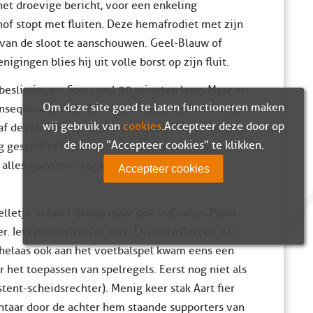
et droevige bericht, voor een enkeling
hof stopt met fluiten. Deze hemafrodiet met zijn
 van de sloot te aanschouwen. Geel-Blauw of
igingen blies hij uit volle borst op zijn fluit.
 beslissingen. Soms wel 90 minuten lang. Maar er
Om deze site goed te laten functioneren maken
onsequent de NIJHOF-regels toepaste. Jarenlang
wij gebruik van
cookies
. Accepteer deze door op
f de middenstip. Ja, Aart overzag het spelletje
de knop "Accepteer cookies" te klikken.
g gesteld of hij de middencirkel wel verlaten
 alles goed overzag en het spel op de voet
Accepteer cookies
elletje in Geel-Blauw maar ook in Oranje-Zwart.
r. Iets mooier was er niet. En miste Aart de bal
r helaas ook aan het voetbalspel kwam eens een
r het toepassen van spelregels. Eerst nog niet als
tent-scheidsrechter). Menig keer stak Aart fier
taar door de achter hem staande supporters van