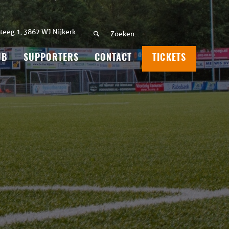
teeg 1, 3862 WJ Nijkerk
UB
SUPPORTERS
CONTACT
TICKETS