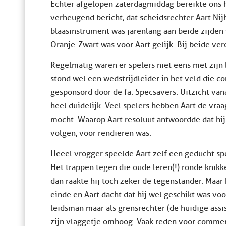
Echter afgelopen zaterdagmiddag bereikte ons h
verheugend bericht, dat scheidsrechter Aart Nij
blaasinstrument was jarenlang aan beide zijden
Oranje-Zwart was voor Aart gelijk. Bij beide veren
Regelmatig waren er spelers niet eens met zijn
stond wel een wedstrijdleider in het veld die c
gesponsord door de fa. Specsavers. Uitzicht vana
heel duidelijk. Veel spelers hebben Aart de vraa
mocht. Waarop Aart resoluut antwoordde dat hij
volgen, voor rendieren was.
Heeel vrogger speelde Aart zelf een geducht sp
Het trappen tegen die oude leren(!) ronde knikke
dan raakte hij toch zeker de tegenstander. Maa
einde en Aart dacht dat hij wel geschikt was voo
leidsman maar als grensrechter (de huidige assis
zijn vlaggetje omhoog. Vaak reden voor commen