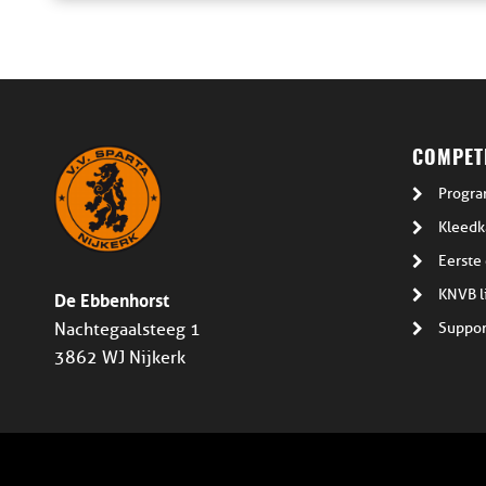
COMPETI
Progra
Kleedk
Eerste 
De Ebbenhorst
KNVB l
Suppor
Nachtegaalsteeg 1
3862 WJ Nijkerk