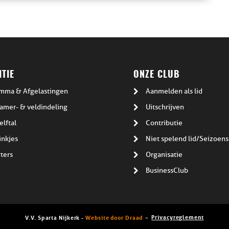
TIE
ONZE CLUB
mma & Afgelastingen
Aanmelden als lid
amer- & veldindeling
Uitschrijven
elftal
Contributie
inkjes
Niet spelend lid/Seizoens
ters
Organisatie
BusinessClub
Privacyreglement
V.V. Sparta Nijkerk -
Website door Draad