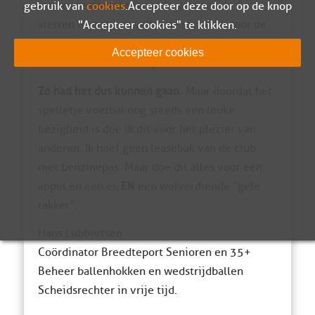
sterren restaurant straalde daar aan de 6
gebruik van
cookies
. Accepteer deze door op de knop
sterren hemel een vallende ster waardoor de
"Accepteer cookies" te klikken.
wens van bestuurslid Breedtesport werd
Accepteer cookies
vervuld en onderstreept.
Zo had het dus kunnen gaan.
Maar doordat het
spelletje voetbal nog steeds een leuke
bezigheid is doe ik dit voor het plezier van
anderen. Ik hoef geen leasebak van de club
met benzinepas. Maar doe dit alles voor een
EN
appel en een ei,
een welverdiende “gele
rakker”.
Hans Lubbertsen
Coördinator Breedteport Senioren en 35+
Beheer ballenhokken en wedstrijdballen
Scheidsrechter in vrije tijd.