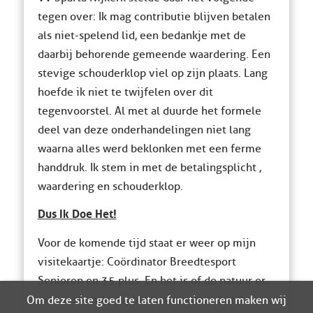
tegen over: Ik mag contributie blijven betalen
als niet-spelend lid, een bedankje met de
daarbij behorende gemeende waardering. Een
stevige schouderklop viel op zijn plaats. Lang
hoefde ik niet te twijfelen over dit
tegenvoorstel. Al met al duurde het formele
deel van deze onderhandelingen niet lang
waarna alles werd beklonken met een ferme
handdruk. Ik stem in met de betalingsplicht ,
waardering en schouderklop.
Dus Ik Doe Het!
Voor de komende tijd staat er weer op mijn
visitekaartje: Coördinator Breedtesport
Senioren en 35 plus. En het is of de natuur er
mee instemde: bij het verlaten van het 5
Om deze site goed te laten functioneren maken wij