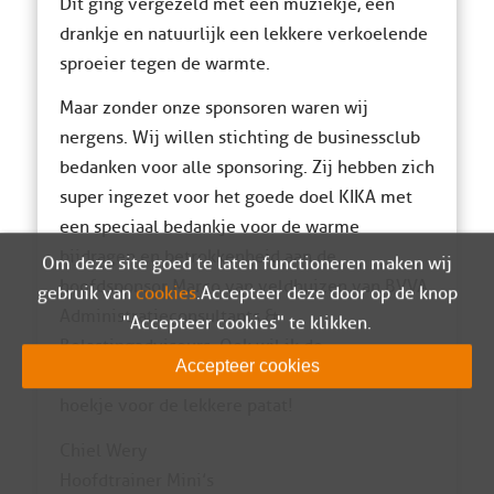
Dit ging vergezeld met een muziekje, een
drankje en natuurlijk een lekkere verkoelende
sproeier tegen de warmte.
Maar zonder onze sponsoren waren wij
nergens. Wij willen stichting de businessclub
bedanken voor alle sponsoring. Zij hebben zich
super ingezet voor het goede doel KIKA met
een speciaal bedankje voor de warme
bijdragen en betrokkenheid aan de
Om deze site goed te laten functioneren maken wij
hoofdsponsor Marco van veldhuizen van BVVA
gebruik van
cookies
. Accepteer deze door op de knop
Administratieconsultants &
"Accepteer cookies" te klikken.
Belastingadviseurs. Ook wil ik de
Accepteer cookies
supportersvereniging bedanken en snackbar ‘t
hoekje voor de lekkere patat!
Chiel Wery
Hoofdtrainer Mini’s