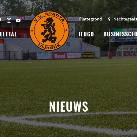
Plattegrond
Nachtegaals
 ELFTAL
JEUGD
BUSINESSCL
NIEUWS