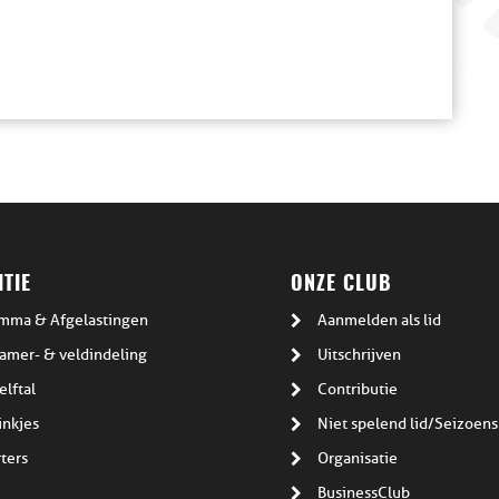
TIE
ONZE CLUB
mma & Afgelastingen
Aanmelden als lid
amer- & veldindeling
Uitschrijven
elftal
Contributie
inkjes
Niet spelend lid/Seizoens
ters
Organisatie
BusinessClub