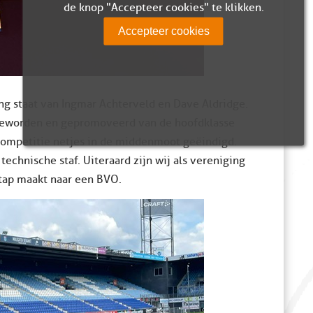
de knop "Accepteer cookies" te klikken.
Accepteer cookies
g staat van Ingmar Achterveld en Dave Aldridge.
 geworden en gepromoveerd van de hoofdklasse
s competitie netjes in de middenmoot geëindigd.
echnische staf. Uiteraard zijn wij als vereniging
tap maakt naar een BVO.