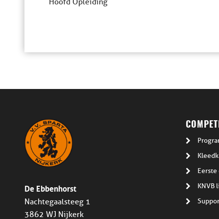
Hoofd Opleiding
COMPETI
Progra
Kleedk
Eerste 
De Ebbenhorst
KNVB l
Suppor
Nachtegaalsteeg 1
3862 WJ Nijkerk