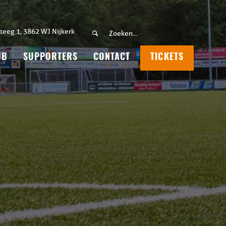
teeg 1, 3862 WJ Nijkerk
UB
SUPPORTERS
CONTACT
TICKETS