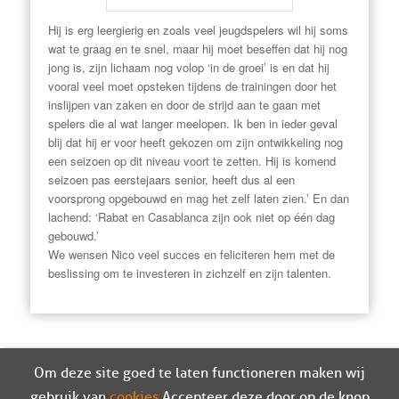
Hij is erg leergierig en zoals veel jeugdspelers wil hij soms
wat te graag en te snel, maar hij moet beseffen dat hij nog
jong is, zijn lichaam nog volop ‘in de groei’ is en dat hij
vooral veel moet opsteken tijdens de trainingen door het
inslijpen van zaken en door de strijd aan te gaan met
spelers die al wat langer meelopen. Ik ben in ieder geval
blij dat hij er voor heeft gekozen om zijn ontwikkeling nog
een seizoen op dit niveau voort te zetten. Hij is komend
seizoen pas eerstejaars senior, heeft dus al een
voorsprong opgebouwd en mag het zelf laten zien.’ En dan
lachend: ‘Rabat en Casablanca zijn ook niet op één dag
gebouwd.’
We wensen Nico veel succes en feliciteren hem met de
beslissing om te investeren in zichzelf en zijn talenten.
Om deze site goed te laten functioneren maken wij
gebruik van
cookies
. Accepteer deze door op de knop