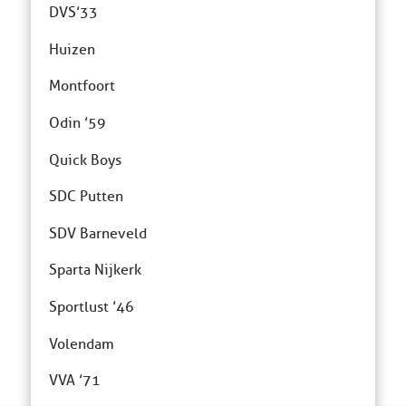
DVS’33
Huizen
Montfoort
Odin ’59
Quick Boys
SDC Putten
SDV Barneveld
Sparta Nijkerk
Sportlust ’46
Volendam
VVA ’71