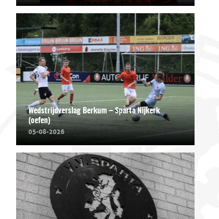
Wedstrijdverslag Berkum – Sparta Nijkerk
(oefen)
05-08-2026