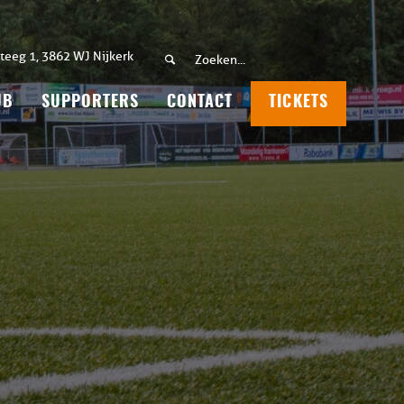
teeg 1, 3862 WJ Nijkerk
UB
SUPPORTERS
CONTACT
TICKETS