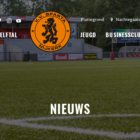
Plattegrond
Nachtegaals
 ELFTAL
JEUGD
BUSINESSCL
NIEUWS