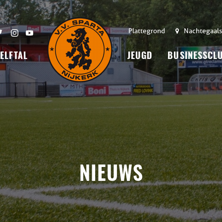
Plattegrond
Nachtegaals
 ELFTAL
JEUGD
BUSINESSCL
NIEUWS