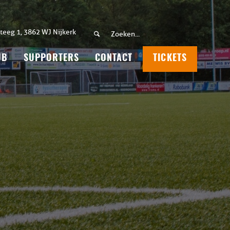
teeg 1, 3862 WJ Nijkerk
UB
SUPPORTERS
CONTACT
TICKETS