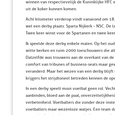
winnen van respectievelijk de Koninklijke HFC 
uit de koker kunnen komen.
Acht kilometer verderop vindt vanavond om 18.0
wel een derby plaats: Sparta Nijkerk – NSC. De l
Twee keer winst voor de Spartanen en twee keer
Ik speelde deze derby enkele malen. Op het ou
witte berken en ruim 2000 toeschouwers die al
Datzelfde was trouwens aan de overkant van de s
comfort van tribunes of business-seats maar ge
veranderd. Maar het wezen van een derby blijft
krijgers het strijdtoneel betreden kennen de o
In een derby speelt mooi voetbal geen rol. Vecht
aanbinden, bloed aan de paal, onverzettelijkheid
verbetenheid. Voetballers die zonder deze inste
voetballers maar wezenloze watjes. Een team dat