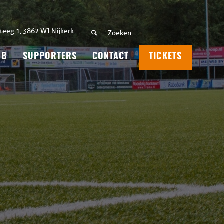
teeg 1, 3862 WJ Nijkerk
UB
SUPPORTERS
CONTACT
TICKETS