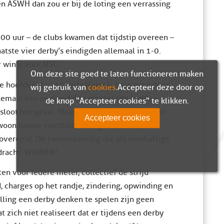
en ASWH dan zou er bij de loting een verrassing
0 uur – de clubs kwamen dat tijdstip overeen –
aatste vier derby’s eindigden allemaal in 1-0.
 winst voor NSC.
Om deze site goed te laten functioneren maken
de hoofdveld van Sparta Nijkerk, omzoomd door
wij gebruik van
cookies
. Accepteer deze door op
lemaal een onoverdekte staanplaats hadden.
de knop "Accepteer cookies" te klikken.
loot het geval. Maar het had wel wat, niet het
Accepteer cookies
woon basale voetbalbeleving. Tijden zijn
 overeind. De tweeëntwintig die als manhaftige
pdracht: WINNEN!
en voor iedere meter, collectief de strijd
, charges op het randje, zindering, opwinding en
lling een derby denken te spelen zijn geen
 zich niet realiseert dat er tijdens een derby