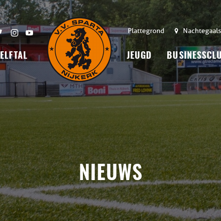
Plattegrond
Nachtegaals
 ELFTAL
JEUGD
BUSINESSCL
NIEUWS