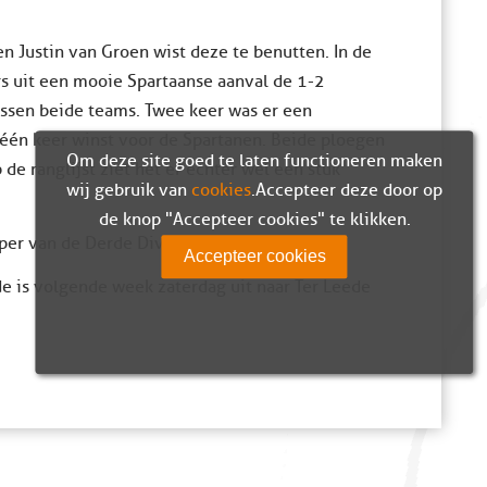
n Justin van Groen wist deze te benutten. In de
s uit een mooie Spartaanse aanval de 1-2
tussen beide teams. Twee keer was er een
 één keer winst voor de Spartanen. Beide ploegen
Om deze site goed te laten functioneren maken
 de ranglijst ziet het er echter wel een stuk
wij gebruik van
cookies
. Accepteer deze door op
de knop "Accepteer cookies" te klikken.
per van de Derde Divisie zaterdag.
Accepteer cookies
e is volgende week zaterdag uit naar Ter Leede