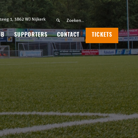
teeg 1, 3862 WJ Nijkerk
UB
SUPPORTERS
CONTACT
TICKETS