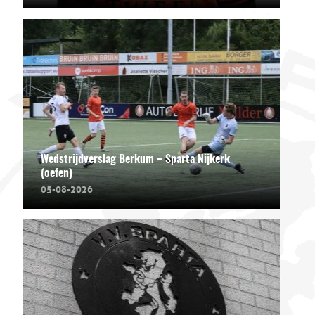
Wedstrijdverslag Berkum – Sparta Nijkerk
(oefen)
05-08-2026