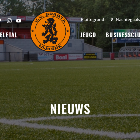
Plattegrond
Nachtegaals
 ELFTAL
JEUGD
BUSINESSCL
NIEUWS