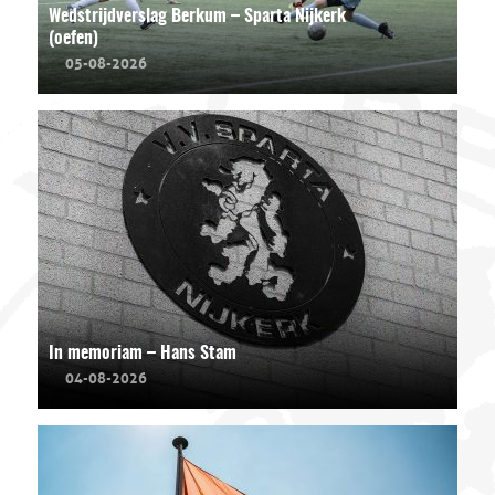
Wedstrijdverslag Berkum – Sparta Nijkerk
(oefen)
05-08-2026
In memoriam – Hans Stam
04-08-2026