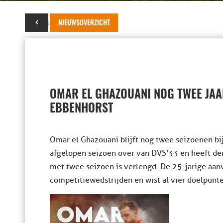
26 november 2023
NIEUWSOVERZICHT
OMAR EL GHAZOUANI NOG TWEE JAA
EBBENHORST
Omar el Ghazouani blijft nog twee seizoenen bi
afgelopen seizoen over van DVS’33 en heeft der
met twee seizoen is verlengd. De 25-jarige aanv
competitiewedstrijden en wist al vier doelpunt