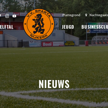
Plattegrond
Nachtegaals
 ELFTAL
JEUGD
BUSINESSCL
NIEUWS