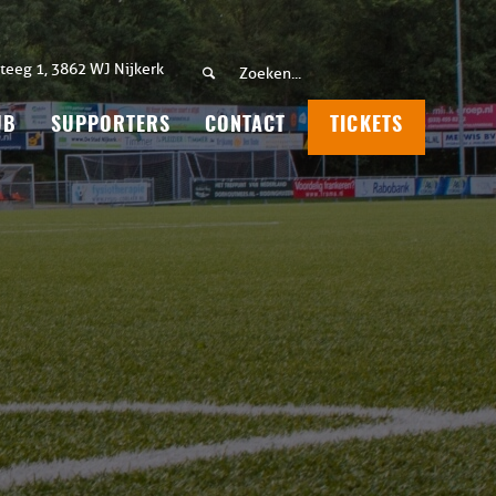
teeg 1, 3862 WJ Nijkerk
UB
SUPPORTERS
CONTACT
TICKETS