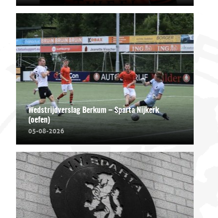
Wedstrijdverslag Berkum – Sparta Nijkerk
(oefen)
05-08-2026