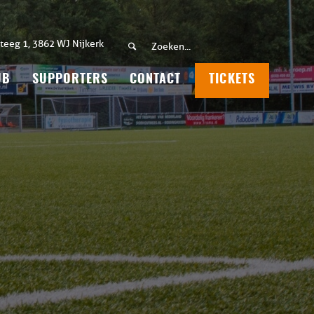
teeg 1, 3862 WJ Nijkerk
UB
SUPPORTERS
CONTACT
TICKETS