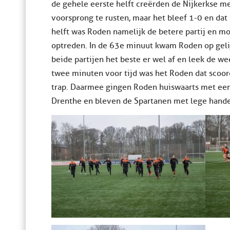
de gehele eerste helft creërden de Nijkerkse 
voorsprong te rusten, maar het bleef 1-0 en da
helft was Roden namelijk de betere partij en m
optreden. In de 63e minuut kwam Roden op gelij
beide partijen het beste er wel af en leek de we
twee minuten voor tijd was het Roden dat scoor
trap. Daarmee gingen Roden huiswaarts met een
Drenthe en bleven de Spartanen met lege hande