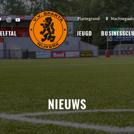
Plattegrond
Nachtegaals
 ELFTAL
JEUGD
BUSINESSCL
NIEUWS