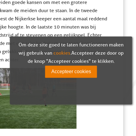
meiden goede kansen om met een grotere
t kwam de meiden duur te staan. In de tweede
oest de Nijkerkse keeper een aantal maal reddend
ke hoogte. In de laatste 10 minuten was bij
dstrijd af te stevenen op een gelijkspel. Echter
de met een rake kopbal uit een toegekende vrije
Om deze site goed te laten functioneren maken
 gelukkige 2-1 overwinning richting de kop van
wij gebruik van
cookies
. Accepteer deze door op
n achter.
de knop "Accepteer cookies" te klikken.
Accepteer cookies